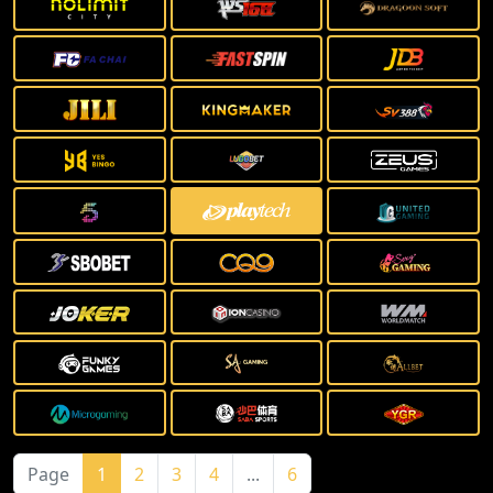
Page
1
2
3
4
...
6